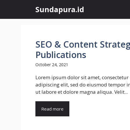
Skip
Sundapura.id
to
content
SEO & Content Strateg
Publications
October 24, 2021
Lorem ipsum dolor sit amet, consectetur
adipiscing elit, sed do eiusmod tempor i
ut labore et dolore magna aliqua. Velit...
Read more