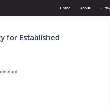
Home
About
Buda
y for Established
ncididunt