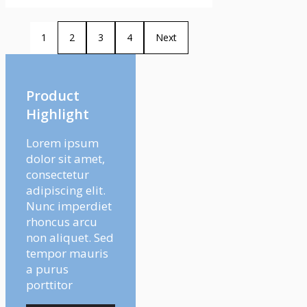
1
2
3
4
Next
Product
Highlight
Lorem ipsum
dolor sit amet,
consectetur
adipiscing elit.
Nunc imperdiet
rhoncus arcu
non aliquet. Sed
tempor mauris
a purus
porttitor