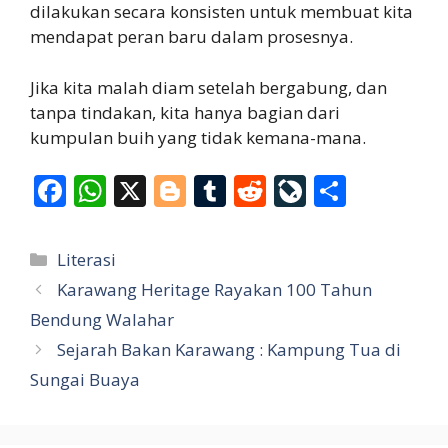
dilakukan secara konsisten untuk membuat kita
mendapat peran baru dalam prosesnya.
Jika kita malah diam setelah bergabung, dan
tanpa tindakan, kita hanya bagian dari
kumpulan buih yang tidak kemana-mana.
F
W
X
Bl
T
R
Li
S
ac
h
o
u
e
v
h
e
at
g
m
d
eJ
ar
Categories
Literasi
b
s
g
bl
di
o
e
Karawang Heritage Rayakan 100 Tahun
o
A
er
r
t
u
Bendung Walahar
o
p
r
Sejarah Bakan Karawang : Kampung Tua di
k
p
n
Sungai Buaya
al