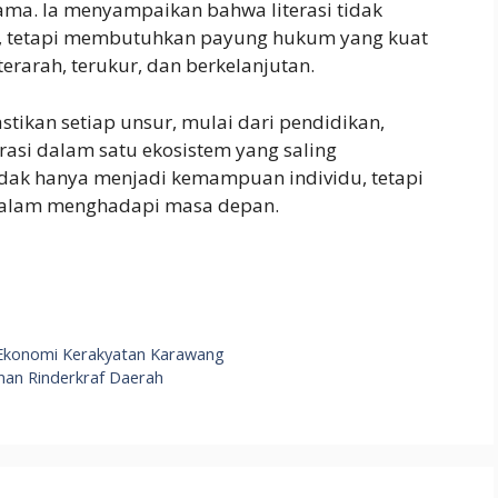
sama. Ia menyampaikan bahwa literasi tidak
s, tetapi membutuhkan payung hukum yang kuat
rarah, terukur, dan berkelanjutan.
stikan setiap unsur, mulai dari pendidikan,
grasi dalam satu ekosistem yang saling
idak hanya menjadi kemampuan individu, tetapi
 dalam menghadapi masa depan.
S
h
ar
 Ekonomi Kerakyatan Karawang
e
an Rinderkraf Daerah