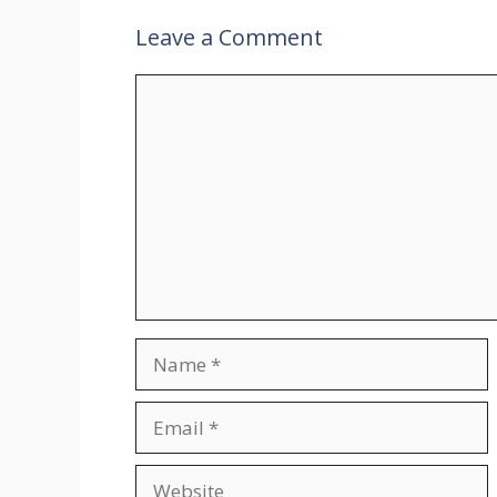
al
Leave a Comment
Comment
Name
Email
Website