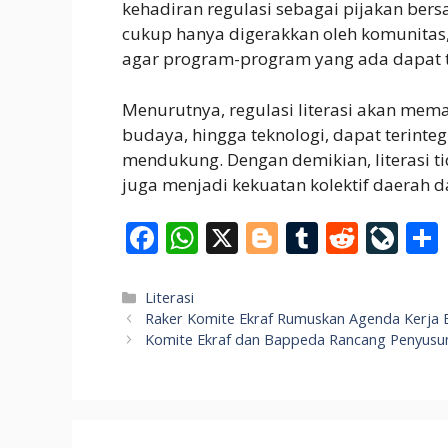
kehadiran regulasi sebagai pijakan ber
cukup hanya digerakkan oleh komunita
agar program-program yang ada dapat te
Menurutnya, regulasi literasi akan mema
budaya, hingga teknologi, dapat terinte
mendukung. Dengan demikian, literasi t
juga menjadi kekuatan kolektif daerah
F
W
X
Bl
T
R
Li
ac
h
o
u
e
v
e
at
g
m
d
eJ
Categories
Literasi
Raker Komite Ekraf Rumuskan Agenda Kerja
b
s
g
bl
di
o
Komite Ekraf dan Bappeda Rancang Penyusun
o
A
er
r
t
u
o
p
r
k
p
n