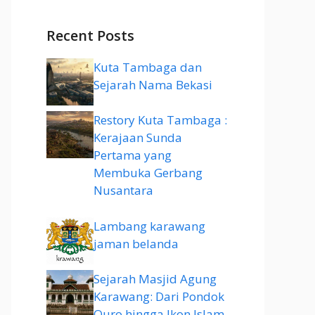
Recent Posts
Kuta Tambaga dan
Sejarah Nama Bekasi
Restory Kuta Tambaga :
Kerajaan Sunda
Pertama yang
Membuka Gerbang
Nusantara
Lambang karawang
jaman belanda
Sejarah Masjid Agung
Karawang: Dari Pondok
Quro hingga Ikon Islam