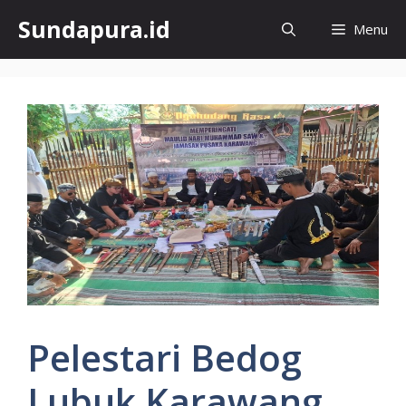
Skip
Sundapura.id
Menu
to
content
Pelestari Bedog
Lubuk Karawang