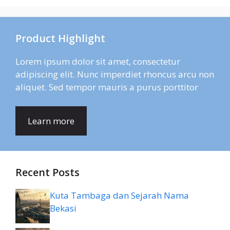
Product Highlight
Lorem ipsum dolor sit amet, consectetur
adipiscing elit. Nunc imperdiet rhoncus arcu non
aliquet. Sed tempor mauris a purus porttitor
Learn more
Recent Posts
Kuta Tambaga dan Sejarah Nama
Bekasi