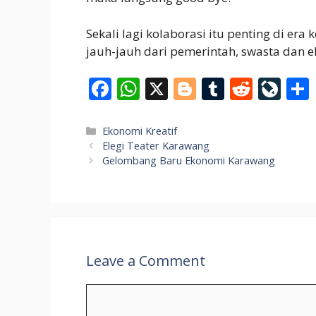
Sekali lagi kolaborasi itu penting di era
jauh-jauh dari pemerintah, swasta dan 
F
W
X
Bl
T
R
Li
ac
h
o
u
e
v
e
at
g
m
d
eJ
Categories
Ekonomi Kreatif
Elegi Teater Karawang
b
s
g
bl
di
o
Gelombang Baru Ekonomi Karawang
o
A
er
r
t
u
o
p
r
k
p
n
al
Leave a Comment
Comment