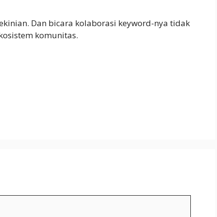
 kekinian. Dan bicara kolaborasi keyword-nya tidak
ekosistem komunitas.
S
h
ar
e