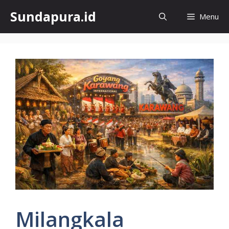
Skip
Sundapura.id
Menu
to
content
Milangkala