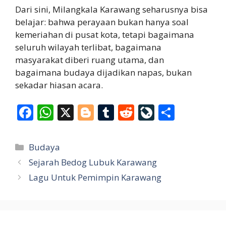
Dari sini, Milangkala Karawang seharusnya bisa
belajar: bahwa perayaan bukan hanya soal
kemeriahan di pusat kota, tetapi bagaimana
seluruh wilayah terlibat, bagaimana
masyarakat diberi ruang utama, dan
bagaimana budaya dijadikan napas, bukan
sekadar hiasan acara.
F
W
X
Bl
T
R
Li
S
ac
h
o
u
e
v
h
e
at
g
m
d
eJ
ar
Categories
Budaya
b
s
g
bl
di
o
e
Sejarah Bedog Lubuk Karawang
o
A
er
r
t
u
Lagu Untuk Pemimpin Karawang
o
p
r
k
p
n
al