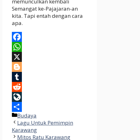
memunculkan kembali
Semangat ke-Pajajaran-an
kita. Tapi entah dengan cara
apa.
Facebook
WhatsApp
X
Blogger
Tumblr
Reddit
LiveJournal
Categories
Budaya
Share
Lagu Untuk Pemimpin
Karawang
Mitos Ratu Karawang