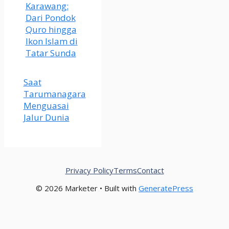
Karawang:
Dari Pondok
Quro hingga
Ikon Islam di
Tatar Sunda
Saat
Tarumanagara
Menguasai
Jalur Dunia
Privacy Policy
Terms
Contact
© 2026 Marketer • Built with
GeneratePress