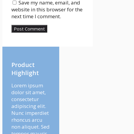
Save my name, email, and
website in this browser for the
next time I comment.
Product
Highlight
Lorem ipsum
dolor sit amet,
consectetur
adipiscing elit.
Nunc imperdiet
rhoncus arcu
non aliquet. Sed
tempor mauris