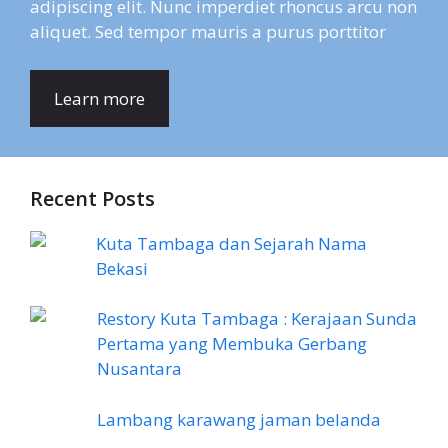
adipiscing elit. Nunc imperdiet rhoncus arcu non
aliquet. Sed tempor mauris a purus porttitor
Learn more
Recent Posts
Kuta Tambaga dan Sejarah Nama
Bekasi
Restory Kuta Tambaga : Kerajaan Sunda
Pertama yang Membuka Gerbang
Nusantara
Lambang karawang jaman belanda