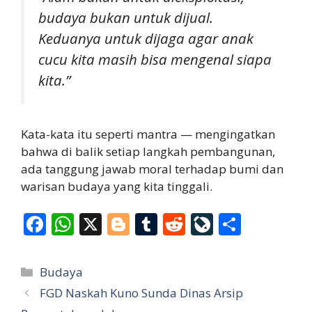
budaya bukan untuk dijual.
Keduanya untuk dijaga agar anak
cucu kita masih bisa mengenal siapa
kita.”
Kata-kata itu seperti mantra — mengingatkan
bahwa di balik setiap langkah pembangunan,
ada tanggung jawab moral terhadap bumi dan
warisan budaya yang kita tinggali.
F
W
X
Bl
T
R
Li
S
ac
h
o
u
e
v
h
e
at
g
m
d
eJ
ar
Categories
Budaya
b
s
g
bl
di
o
e
FGD Naskah Kuno Sunda Dinas Arsip