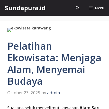
Skip
Sundapura.id
Menu
to
content
Pelatihan
Ekowisata: Menjaga
Alam, Menyemai
Budaya
October 23, 2025
by
admin
Suasana sejuk menyelimuti kawasan
Alam Sari,