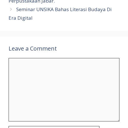
o
A
er
r
t
u
Perpustakaan Jabar.
o
p
r
Seminar UNSIKA Bahas Literasi Budaya Di
k
p
n
Era Digital
al
Leave a Comment
Comment