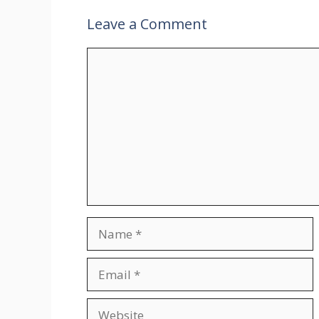
al
Leave a Comment
Comment
Name
Email
Website