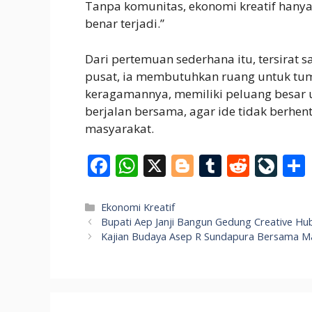
Tanpa komunitas, ekonomi kreatif hanya 
benar terjadi.”
Dari pertemuan sederhana itu, tersirat s
pusat, ia membutuhkan ruang untuk tum
keragamannya, memiliki peluang besar 
berjalan bersama, agar ide tidak berhenti
masyarakat.
F
W
X
Bl
T
R
Li
ac
h
o
u
e
v
e
at
g
m
d
eJ
Categories
Ekonomi Kreatif
Bupati Aep Janji Bangun Gedung Creative Hu
b
s
g
bl
di
o
Kajian Budaya Asep R Sundapura Bersama 
o
A
er
r
t
u
o
p
r
k
p
n