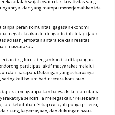
ereka adalah wajah nyata dari kreativitas yang
kungannya, dan yang mampu menerjemahkan ide
a tanpa peran komunitas, gagasan ekonomi
ana megah. Ia akan terdengar indah, tetapi jauh
s adalah jembatan antara ide dan realitas,
hari masyarakat.
erbanding lurus dengan kondisi di lapangan.
dorong partisipasi aktif masyarakat melalui
 jauh dari harapan. Dukungan yang seharusnya
ering kali belum hadir secara konsisten.
undapura, menyampaikan bahwa kekuatan utama
syarakatnya sendiri. Ia menegaskan, “Persebaran
a, tapi kebutuhan. Setiap wilayah punya potensi,
 ada ruang, kepercayaan, dan dukungan nyata.