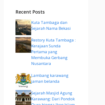
Recent Posts
Kuta Tambaga dan
Sejarah Nama Bekasi
Restory Kuta Tambaga :
Kerajaan Sunda
Pertama yang
Membuka Gerbang
Nusantara
Lambang karawang
jaman belanda
Sejarah Masjid Agung
Karawang: Dari Pondok
Quro hingga Ikon Islam