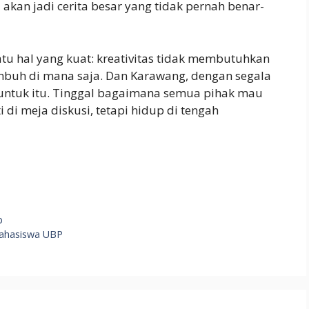
akan jadi cerita besar yang tidak pernah benar-
atu hal yang kuat: kreativitas tidak membutuhkan
buh di mana saja. Dan Karawang, dengan segala
untuk itu. Tinggal bagaimana semua pihak mau
 di meja diskusi, tetapi hidup di tengah
S
h
ar
b
e
Mahasiswa UBP