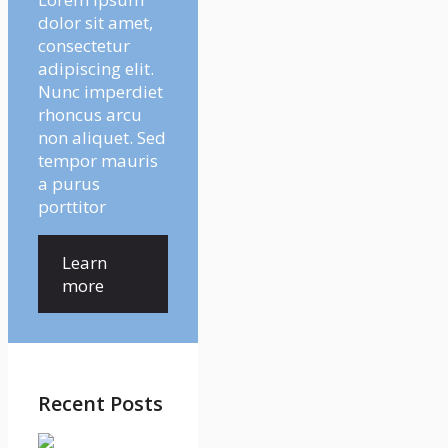
dolor sit amet,
consectetur
adipiscing elit.
Nunc imperdiet
rhoncus arcu
non aliquet. Sed
tempor mauris
a purus
porttitor
Learn
more
Recent Posts