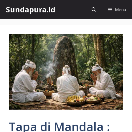
Skip
Sundapura.id
Menu
to
content
Tapa di Mandala :