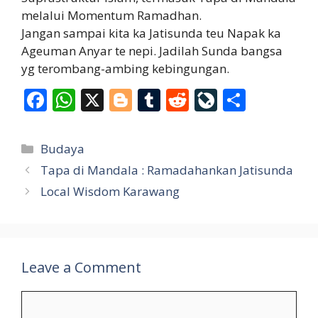
melalui Momentum Ramadhan.
Jangan sampai kita ka Jatisunda teu Napak ka
Ageuman Anyar te nepi. Jadilah Sunda bangsa
yg terombang-ambing kebingungan.
F
W
X
Bl
T
R
Li
S
ac
h
o
u
e
v
h
e
at
g
m
d
eJ
ar
Categories
Budaya
b
s
g
bl
di
o
e
Tapa di Mandala : Ramadahankan Jatisunda
o
A
er
r
t
u
Local Wisdom Karawang
o
p
r
k
p
n
al
Leave a Comment
Comment