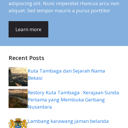
adipiscing elit. Nunc imperdiet rhoncus arcu non
aliquet. Sed tempor mauris a purus porttitor
Learn more
Recent Posts
Kuta Tambaga dan Sejarah Nama
Bekasi
Restory Kuta Tambaga : Kerajaan Sunda
Pertama yang Membuka Gerbang
Nusantara
Lambang karawang jaman belanda