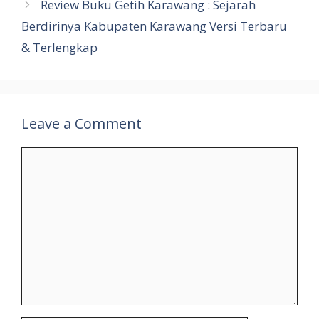
o
A
er
r
t
u
Review Buku Getih Karawang : Sejarah
o
p
r
Berdirinya Kabupaten Karawang Versi Terbaru
k
p
n
& Terlengkap
al
Leave a Comment
Comment