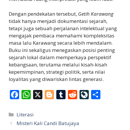
Dengan pendekatan tersebut,
Getih Karawang
tidak hanya menjadi dokumentasi sejarah,
tetapi juga sebuah perjalanan intelektual yang
mengajak pembaca memahami kompleksitas
masa lalu Karawang secara lebih mendalam.
Buku ini sekaligus menegaskan posisi penting
sejarah lokal dalam memperkaya perspektif
kebangsaan, terutama melalui kisah-kisah
kepemimpinan, strategi politik, serta nilai
loyalitas yang diwariskan lintas generasi.
F
W
X
Bl
T
R
Li
S
ac
h
o
u
e
v
h
e
at
g
m
d
eJ
ar
Categories
Literasi
b
s
g
bl
di
o
e
Misteri Kali Candi Batujaya