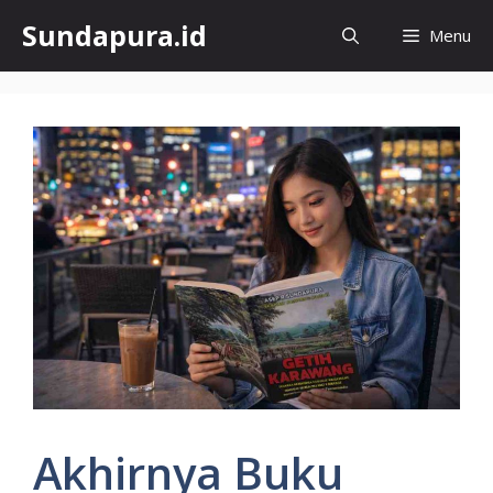
Skip
Sundapura.id
Menu
to
content
Akhirnya Buku