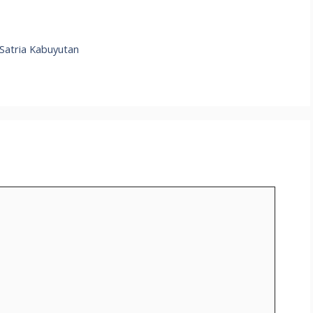
h
ar
 Satria Kabuyutan
e