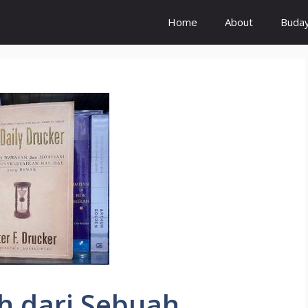
Home
About
Buda
h dari Sebuah