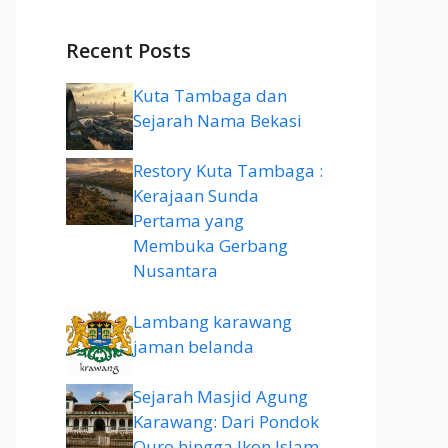
Recent Posts
Kuta Tambaga dan
Sejarah Nama Bekasi
Restory Kuta Tambaga :
Kerajaan Sunda
Pertama yang
Membuka Gerbang
Nusantara
Lambang karawang
jaman belanda
Sejarah Masjid Agung
Karawang: Dari Pondok
Quro hingga Ikon Islam