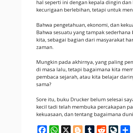
hal seperti ini dengan kepala dingin d
kecurigaan berlebihan, tetapi untuk m
Bahwa pengetahuan, ekonomi, dan kekua
Bahwa sesuatu yang tampak sederhana 
kita, sebagai bagian dari masyarakat ha
zaman.
Mungkin pada akhirnya, yang paling pen
di masa lalu, tetapi bagaimana kita mem
pembaca sejarah, atau kita belajar dari
sama?
Sore itu, buku Drucker belum selesai say
kecil tadi telah membuka percakapan pa
kekuasaan, dan tentang bagaimana dunia
F
W
X
Bl
T
R
Li