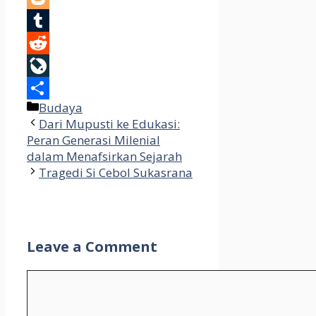
Blogger
Tumblr
Reddit
LiveJournal
Categories
Budaya
Share
Dari Mupusti ke Edukasi:
Peran Generasi Milenial
dalam Menafsirkan Sejarah
Tragedi Si Cebol Sukasrana
Leave a Comment
Comment