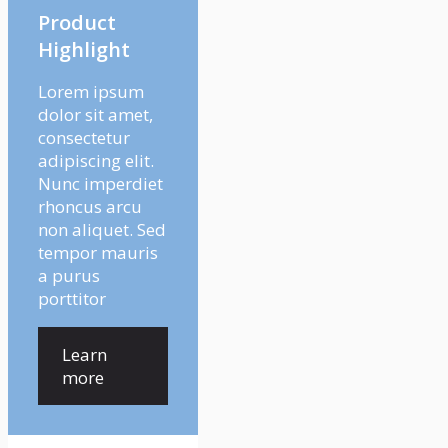
Product
Highlight
Lorem ipsum
dolor sit amet,
consectetur
adipiscing elit.
Nunc imperdiet
rhoncus arcu
non aliquet. Sed
tempor mauris
a purus
porttitor
Learn
more