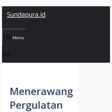
Skip
Sundapura.id
to
content
Menu
Menerawang
Pergulatan