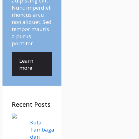
adipiscing elit.
Nunc imperdiet
rhoncus arcu
non aliquet. Sed
tempor mauris
a purus
porttitor
Learn
more
Recent Posts
Kuta
Tambaga
dan