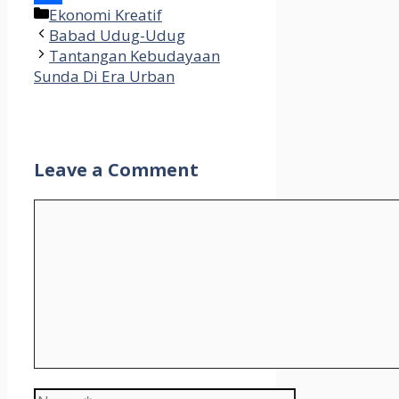
Categories
Ekonomi Kreatif
Share
Babad Udug-Udug
Tantangan Kebudayaan
Sunda Di Era Urban
Leave a Comment
Comment
Name