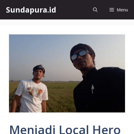
Skip
Sundapura.id
Menu
to
content
Menjadi Local Hero