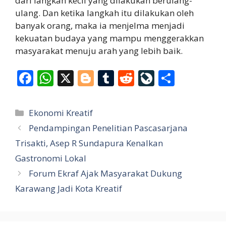
dari langkah kecil yang dilakukan berulang-
ulang. Dan ketika langkah itu dilakukan oleh
banyak orang, maka ia menjelma menjadi
kekuatan budaya yang mampu menggerakkan
masyarakat menuju arah yang lebih baik.
F
W
X
Bl
T
R
Li
S
ac
h
o
u
e
v
h
e
at
g
m
d
eJ
ar
Categories
Ekonomi Kreatif
b
s
g
bl
di
o
e
Pendampingan Penelitian Pascasarjana
o
A
er
r
t
u
Trisakti, Asep R Sundapura Kenalkan
o
p
r
Gastronomi Lokal
k
p
n
Forum Ekraf Ajak Masyarakat Dukung
al
Karawang Jadi Kota Kreatif