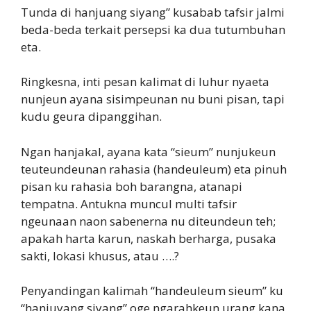
Tunda di hanjuang siyang” kusabab tafsir jalmi
beda-beda terkait persepsi ka dua tutumbuhan
eta.
Ringkesna, inti pesan kalimat di luhur nyaeta
nunjeun ayana sisimpeunan nu buni pisan, tapi
kudu geura dipanggihan.
Ngan hanjakal, ayana kata “sieum” nunjukeun
teuteundeunan rahasia (handeuleum) eta pinuh
pisan ku rahasia boh barangna, atanapi
tempatna. Antukna muncul multi tafsir
ngeunaan naon sabenerna nu diteundeun teh;
apakah harta karun, naskah berharga, pusaka
sakti, lokasi khusus, atau ….?
Penyandingan kalimah “handeuleum sieum” ku
“hanjuyang siyang” oge ngarahkeun urang kana