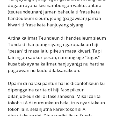
dugaan ayana kesinambungan waktu, antara
(teuteundeunan) jaman baheula ti frase kata
handeuleum sieum, jeung (pagawean) jaman
kiwari ti frase kata hanjuyang siyang.
Artina kalimat Teundeun di handeuleum sieum
Tunda di hanjuang siyang ngarupakeun hiji
“pesan” ti masa lalu pikeun masa kiwari. Tapi
lain ngan saukur pesan, namung oge “tugas”
kusabab ayana kalimat hanjuyan(g) nu hartina
pagawean nu kudu dilaksanakeun.
Upami di narasi pantun hal ie dicontohkeun ku
dipenggalna carita di hiji fase pikeun
dilanjutkeun dei di fase sanesna. Misal carita
tokoh si A di eureunkeun hela, trus nyaritakeun
tokoh lain, selanjutna karek tokoh si A
dicaritakeun dei. Dina tradisi lisan Sunda