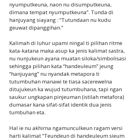
nyumputkeuna, naon nu disumputkeuna,
dimana tempat nyumputkeuna”. Tunda di
hanjuyang siayang : “Tutundaan nu kudu
geuwat dipanggihan.”
Kalimah di luhur upami ningal ti pilihan ritme
kata-katana maka asup ka jenis kalimat sastra,
nu nunjukeun ayana muatan siloka/simbolisasi
sehingga pilihan kata “handeuleum” jeung
“hanjuyang” nu nyandak metapora ti
tutumbuhan manawi te tiasa sacerewelna
ditujukeun ka wujud tutumbuhana, tapi ngan
saukur ungkapan pinjeuman (istilah metafora)
dumasar kana sifat-sifat identik dua jenis
tumbuhan eta.
Hal ie nu akhirna ngamunculkeun ragam versi
harti kalimat “Teundeun di handeuleum sieum