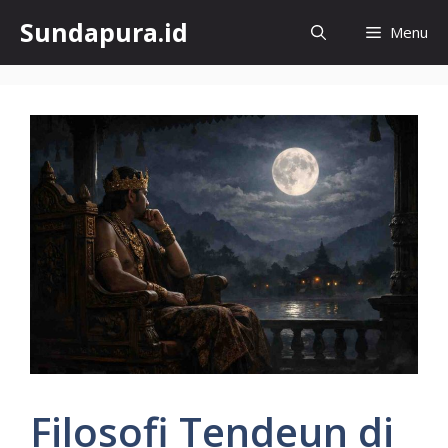
Skip
Sundapura.id
Menu
to
content
Filosofi Tendeun di