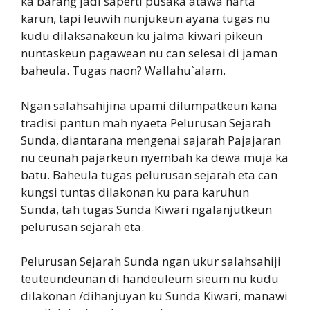
ka barang jadi saperti pusaka atawa harta
karun, tapi leuwih nunjukeun ayana tugas nu
kudu dilaksanakeun ku jalma kiwari pikeun
nuntaskeun pagawean nu can selesai di jaman
baheula. Tugas naon? Wallahu`alam.
Ngan salahsahijina upami dilumpatkeun kana
tradisi pantun mah nyaeta Pelurusan Sejarah
Sunda, diantarana mengenai sajarah Pajajaran
nu ceunah pajarkeun nyembah ka dewa muja ka
batu. Baheula tugas pelurusan sejarah eta can
kungsi tuntas dilakonan ku para karuhun
Sunda, tah tugas Sunda Kiwari ngalanjutkeun
pelurusan sejarah eta.
Pelurusan Sejarah Sunda ngan ukur salahsahiji
teuteundeunan di handeuleum sieum nu kudu
dilakonan /dihanjuyan ku Sunda Kiwari, manawi