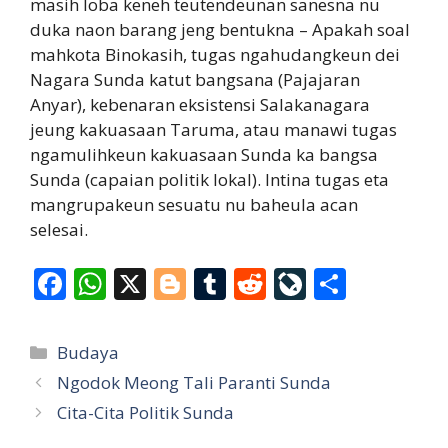
masih loba keneh teutendeunan sanesna nu
duka naon barang jeng bentukna – Apakah soal
mahkota Binokasih, tugas ngahudangkeun dei
Nagara Sunda katut bangsana (Pajajaran
Anyar), kebenaran eksistensi Salakanagara
jeung kakuasaan Taruma, atau manawi tugas
ngamulihkeun kakuasaan Sunda ka bangsa
Sunda (capaian politik lokal). Intina tugas eta
mangrupakeun sesuatu nu baheula acan
selesai.
F
W
X
Bl
T
R
Li
S
ac
h
o
u
e
v
h
e
at
g
m
d
eJ
ar
Categories
Budaya
b
s
g
bl
di
o
e
Ngodok Meong Tali Paranti Sunda
o
A
er
r
t
u
Cita-Cita Politik Sunda
o
p
r