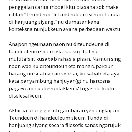
penggalan carita model kitu biasana sok make
istilah “Teundeun di handeuleum sieum Tunda
di hanjuang siyang,” nu dumasar kana
konteksna nunjukkeun ayana perbedaan waktu.
Anapon ngeunaan naon nu diteundeuna di
handeuleum sieum eta kaasup hal nu
multitafsir, kusabab rahasia pisan. Namun sing
naon wae nu diteundeun eta mangrupakeun
barang nu sifatna can selesai, ku sabab eta aya
kata panyambung hanjuyan(g) nu hartosna
pagawean nu digeuntakkeun/ tugas nu kudu
diselesaikeun.
Akhirna urang gaduh gambaran yen ungkapan
Teundeun di handeuleum sieum Tunda di
hanjuang siyang secara filosofis sanes ngarujuk