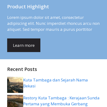
Product Highlight
Lorem ipsum dolor sit amet, consectetur
adipiscing elit. Nunc imperdiet rhoncus arcu non
aliquet. Sed tempor mauris a purus porttitor
Learn more
Recent Posts
Kuta Tambaga dan Sejarah Nama
Bekasi
Restory Kuta Tambaga : Kerajaan Sunda
Pertama yang Membuka Gerbang