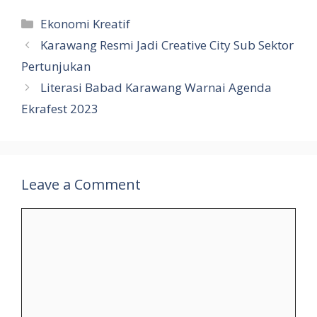
e
at
g
m
d
eJ
ar
Categories
Ekonomi Kreatif
b
s
g
bl
di
o
e
Karawang Resmi Jadi Creative City Sub Sektor
o
A
er
r
t
u
Pertunjukan
o
p
r
Literasi Babad Karawang Warnai Agenda
k
p
n
Ekrafest 2023
al
Leave a Comment
Comment