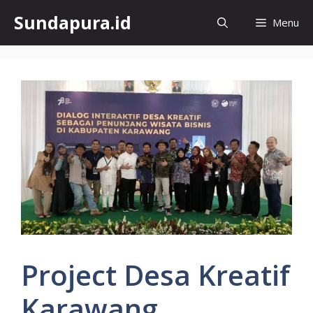
Skip
Sundapura.id
Menu
to
content
Project Desa Kreatif
Karawang