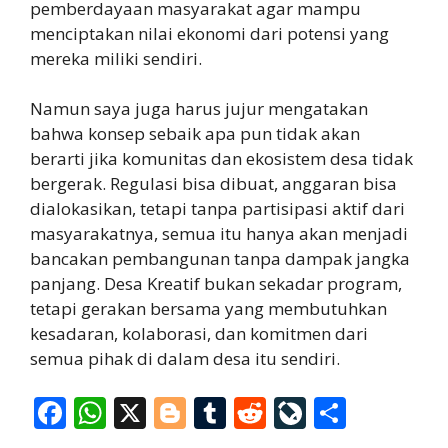
pemberdayaan masyarakat agar mampu
menciptakan nilai ekonomi dari potensi yang
mereka miliki sendiri.
Namun saya juga harus jujur mengatakan
bahwa konsep sebaik apa pun tidak akan
berarti jika komunitas dan ekosistem desa tidak
bergerak. Regulasi bisa dibuat, anggaran bisa
dialokasikan, tetapi tanpa partisipasi aktif dari
masyarakatnya, semua itu hanya akan menjadi
bancakan pembangunan tanpa dampak jangka
panjang. Desa Kreatif bukan sekadar program,
tetapi gerakan bersama yang membutuhkan
kesadaran, kolaborasi, dan komitmen dari
semua pihak di dalam desa itu sendiri.
F
W
X
Bl
T
R
Li
S
ac
h
o
u
e
v
h