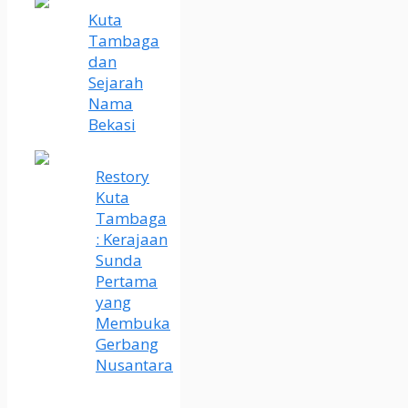
Kuta
Tambaga
dan
Sejarah
Nama
Bekasi
Restory
Kuta
Tambaga
: Kerajaan
Sunda
Pertama
yang
Membuka
Gerbang
Nusantara