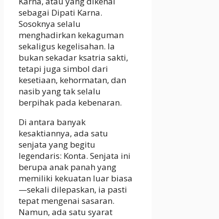
Karna, atau yang dikenal
sebagai Dipati Karna.
Sosoknya selalu
menghadirkan kekaguman
sekaligus kegelisahan. Ia
bukan sekadar ksatria sakti,
tetapi juga simbol dari
kesetiaan, kehormatan, dan
nasib yang tak selalu
berpihak pada kebenaran.
Di antara banyak
kesaktiannya, ada satu
senjata yang begitu
legendaris: Konta. Senjata ini
berupa anak panah yang
memiliki kekuatan luar biasa
—sekali dilepaskan, ia pasti
tepat mengenai sasaran.
Namun, ada satu syarat