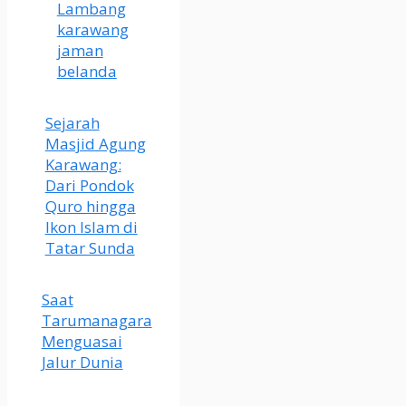
Lambang
karawang
jaman
belanda
Sejarah
Masjid Agung
Karawang:
Dari Pondok
Quro hingga
Ikon Islam di
Tatar Sunda
Saat
Tarumanagara
Menguasai
Jalur Dunia