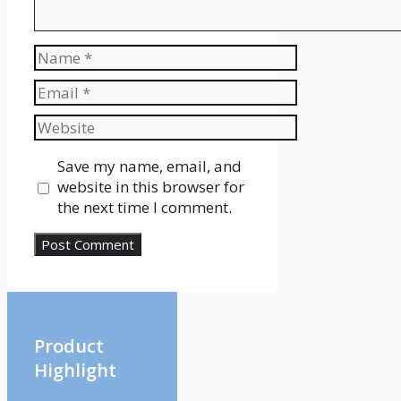
Name
Email
Website
Save my name, email, and
website in this browser for
the next time I comment.
Product
Highlight