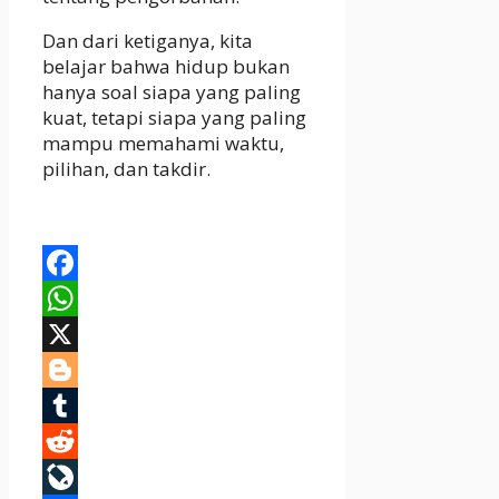
Dan dari ketiganya, kita
belajar bahwa hidup bukan
hanya soal siapa yang paling
kuat, tetapi siapa yang paling
mampu memahami waktu,
pilihan, dan takdir.
Facebook
WhatsApp
X
Blogger
Tumblr
Reddit