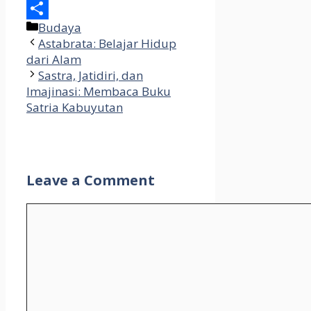
LiveJournal
Categories
Budaya
Share
Astabrata: Belajar Hidup
dari Alam
Sastra, Jatidiri, dan
Imajinasi: Membaca Buku
Satria Kabuyutan
Leave a Comment
Comment