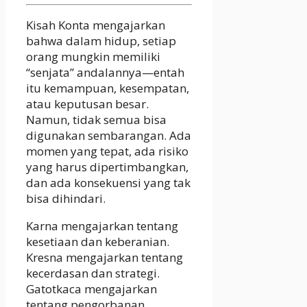
Kisah Konta mengajarkan
bahwa dalam hidup, setiap
orang mungkin memiliki
“senjata” andalannya—entah
itu kemampuan, kesempatan,
atau keputusan besar.
Namun, tidak semua bisa
digunakan sembarangan. Ada
momen yang tepat, ada risiko
yang harus dipertimbangkan,
dan ada konsekuensi yang tak
bisa dihindari.
Karna mengajarkan tentang
kesetiaan dan keberanian.
Kresna mengajarkan tentang
kecerdasan dan strategi.
Gatotkaca mengajarkan
tentang pengorbanan.