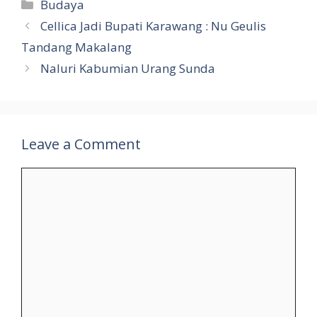
e
at
g
m
d
eJ
ar
Categories
Budaya
b
s
g
bl
di
o
e
Cellica Jadi Bupati Karawang : Nu Geulis
o
A
er
r
t
u
Tandang Makalang
o
p
r
Naluri Kabumian Urang Sunda
k
p
n
al
Leave a Comment
Comment