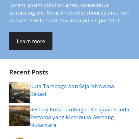
Lorem ipsum dolor sit amet, consectetur
adipiscing elit. Nunc imperdiet rhoncus arcu non
aliquet. Sed tempor mauris a purus porttitor
Learn more
Recent Posts
Kuta Tambaga dan Sejarah Nama
Bekasi
Restory Kuta Tambaga : Kerajaan Sunda
Pertama yang Membuka Gerbang
Nusantara