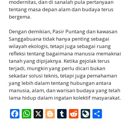
modernitas, dan di sanalah pula pertanyaan
tentang masa depan alam dan budaya terus
bergema.
Dengan demikian, Pasir Puntang dan kawasan
Sanggabuana tidak hanya penting sebagai
wilayah ekologis, tetapi juga sebagai ruang
refleksi tentang bagaimana manusia memaknai
tanah yang dipijaknya. Ketika gejolak terus
terjadi, mungkin yang perlu dicari bukan
sekadar solusi teknis, tetapi juga pemahaman
yang lebih dalam tentang hubungan antara
manusia, alam, dan warisan budaya yang telah
lama hidup dalam ingatan kolektif masyarakat.
F
W
X
Bl
T
R
Li
S
ac
h
o
u
e
v
h