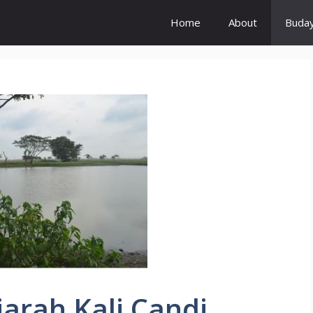
Home
About
Buda
jarah Kali Candi