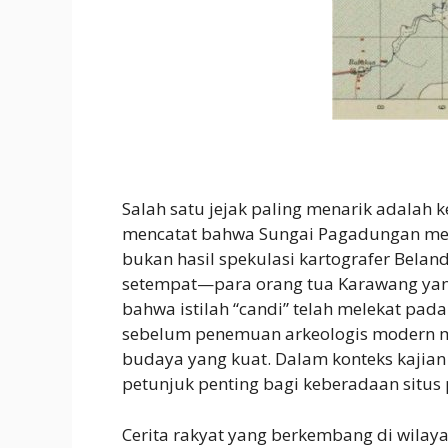
Salah satu jejak paling menarik adalah 
mencatat bahwa Sungai Pagadungan memil
bukan hasil spekulasi kartografer Belan
setempat—para orang tua Karawang yan
bahwa istilah “candi” telah melekat pad
sebelum penemuan arkeologis modern 
budaya yang kuat. Dalam konteks kajian
petunjuk penting bagi keberadaan situs
Cerita rakyat yang berkembang di wilay