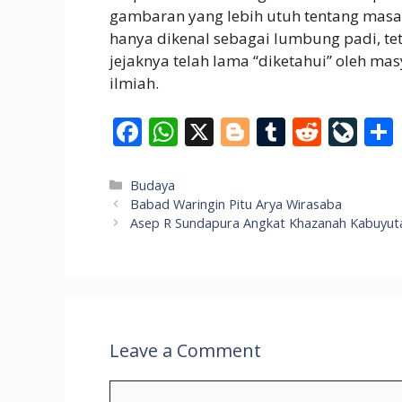
gambaran yang lebih utuh tentang masa
hanya dikenal sebagai lumbung padi, te
jejaknya telah lama “diketahui” oleh ma
ilmiah.
F
W
X
Bl
T
R
Li
ac
h
o
u
e
v
e
at
g
m
d
eJ
Categories
Budaya
Babad Waringin Pitu Arya Wirasaba
b
s
g
bl
di
o
Asep R Sundapura Angkat Khazanah Kabuyut
o
A
er
r
t
u
o
p
r
k
p
n
al
Leave a Comment
Comment