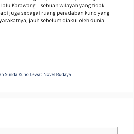
 lalu Karawang—sebuah wilayah yang tidak
tapi juga sebagai ruang peradaban kuno yang
syarakatnya, jauh sebelum diakui oleh dunia
S
h
ar
e
an Sunda Kuno Lewat Novel Budaya