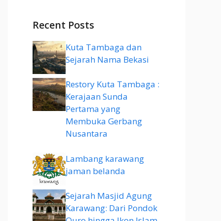
Recent Posts
Kuta Tambaga dan
Sejarah Nama Bekasi
Restory Kuta Tambaga :
Kerajaan Sunda
Pertama yang
Membuka Gerbang
Nusantara
Lambang karawang
jaman belanda
Sejarah Masjid Agung
Karawang: Dari Pondok
Quro hingga Ikon Islam