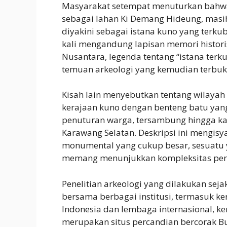
Masyarakat setempat menuturkan bahwa
sebagai lahan Ki Demang Hideung, masih
diyakini sebagai istana kuno yang terkubu
kali mengandung lapisan memori histori
Nusantara, legenda tentang “istana terku
temuan arkeologi yang kemudian terbukt
Kisah lain menyebutkan tentang wilayah
kerajaan kuno dengan benteng batu yan
penuturan warga, tersambung hingga k
Karawang Selatan. Deskripsi ini mengisy
monumental yang cukup besar, sesuatu y
memang menunjukkan kompleksitas per
Penelitian arkeologi yang dilakukan seja
bersama berbagai institusi, termasuk ker
Indonesia dan lembaga internasional, 
merupakan situs percandian bercorak Bu